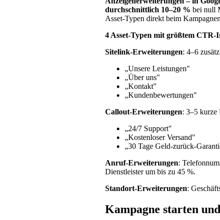
Anzeigenerweiterungen – in Googl
durchschnittlich 10–20 %
bei null
Asset-Typen direkt beim Kampagnens
4 Asset-Typen mit größtem CTR-I
Sitelink-Erweiterungen
: 4–6 zusät
„Unsere Leistungen"
„Über uns"
„Kontakt"
„Kundenbewertungen"
Callout-Erweiterungen
: 3–5 kurze
„24/7 Support"
„Kostenloser Versand"
„30 Tage Geld-zurück-Garanti
Anruf-Erweiterungen
: Telefonnumm
Dienstleister um bis zu 45 %.
Standort-Erweiterungen
: Geschäf
Kampagne starten und