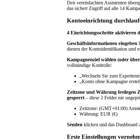
Den vereinfachten Assistenten über
das sichert Zugriff auf alle 14 Kamp
Kontoeinrichtung durchlauf
4 Einrichtungsschritte aktivieren 
Geschäftsinformationen eingeben
U
dienen der Kontoidentifikation und e
Kampagnenziel wählen (oder über
vollständige Kontrolle:
„Wechseln Sie zum Expertenm
„Konto ohne Kampagne erstel
Zeitzone und Währung festlegen
Z
gesperrt
– diese 2 Felder nie ungeprü
Zeitzone: (GMT+01:00) Amste
Währung: EUR (€)
Senden
klicken und das Dashboard a
Erste Einstellungen vorneh