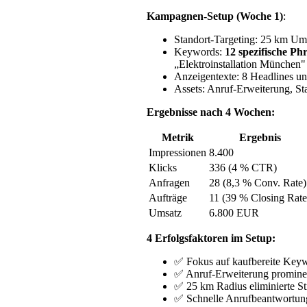
Kampagnen-Setup (Woche 1)
:
Standort-Targeting: 25 km U
Keywords:
12 spezifische Ph
„Elektroinstallation München" 
Anzeigentexte: 8 Headlines un
Assets: Anruf-Erweiterung, Sta
Ergebnisse nach 4 Wochen:
Metrik
Ergebnis
Impressionen
8.400
Klicks
336 (4 % CTR)
Anfragen
28 (8,3 % Conv. Rate)
Aufträge
11 (39 % Closing Rate
Umsatz
6.800 EUR
4 Erfolgsfaktoren im Setup:
✅ Fokus auf kaufbereite Keyw
✅ Anruf-Erweiterung prominen
✅ 25 km Radius eliminierte Str
✅ Schnelle Anrufbeantwortung