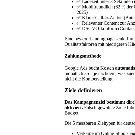
✅ Ladezeit unter 3 Sekunden (
✅ Mobilfreundlich (62 % der
2025)
✅ Klarer Call-to-Action (But
✅ Relevanter Content zur Anzei
✅ DSGVO-konform (Cookie-Ba
Eine bessere Landingpage senkt Ihr
Qualitätsfaktoren mit niedrigeren Kli
Zahlungsmethode
Google Ads bucht Kosten
automatis
monatlich ab – je nachdem, was zuerst
nicht die Kontoerstellung.
Ziele definieren
Das Kampagnenziel bestimmt dire
aktiviert.
Falsch gewählte Ziele führ
Budget.
Die 5 messbaren Zieltypen für deut
Verkäufe im Online-Shop stei