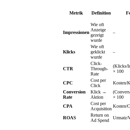
Metrik
Definition
F
Wie oft
Anzeige
Impressionen
–
gezeigt
wurde
Wie oft
Klicks
geklickt
–
wurde
Click-
(Klicks/
CTR
Through-
× 100
Rate
Cost per
CPC
Kosten/K
Click
Conversion
Klick →
(Convers
Rate
Aktion
× 100
Cost per
CPA
Kosten/C
Acquisition
Return on
ROAS
Umsatz/
Ad Spend