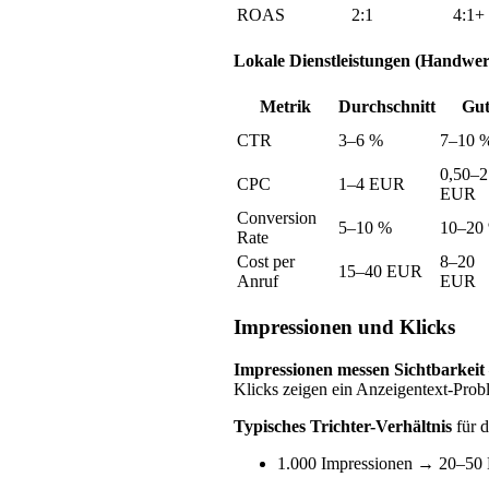
ROAS
2:1
4:1+
Lokale Dienstleistungen (Handwerk
Metrik
Durchschnitt
Gu
CTR
3–6 %
7–10 
0,50–2
CPC
1–4 EUR
EUR
Conversion
5–10 %
10–20
Rate
Cost per
8–20
15–40 EUR
Anruf
EUR
Impressionen und Klicks
Impressionen messen Sichtbarkeit 
Klicks zeigen ein Anzeigentext-Pro
Typisches Trichter-Verhältnis
für 
1.000 Impressionen → 20–50 