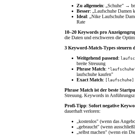
Zu allgemein
: „Schuhe" → br
Besser
: „Laufschuhe Damen k
Ideal
: „Nike Laufschuhe Dam
Rate
10–20 Keywords pro Anzeigengru
die Daten und erschweren die Optim
3 Keyword-Match-Types steuern d
Weitgehend passend
:
laufsc
breite Streuung
Phrase Match
:
"laufschuhe
laufschuhe kaufen"
Exact Match
:
[laufschuhe]
Phrase Match ist der beste Startp
Streuung. Keywords in Anführungsz
Profi-Tipp
:
Sofort negative Keywo
dauerhaft verloren:
„kostenlos" (wenn das Angebot 
„gebraucht" (wenn ausschließ
„selbst machen" (wenn ein Die