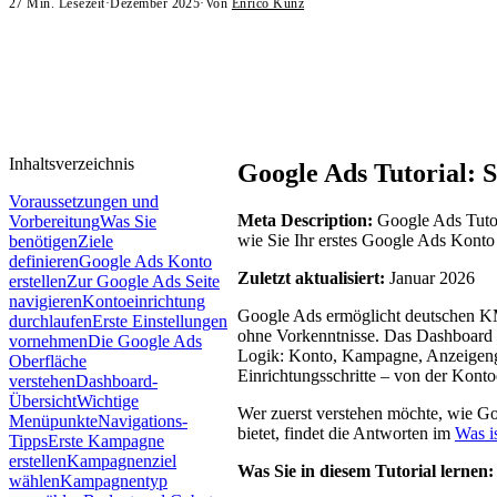
27
Min. Lesezeit
·
Dezember 2025
·
Von
Enrico Kunz
Inhaltsverzeichnis
Google Ads Tutorial: S
Voraussetzungen und
Meta Description:
Google Ads Tutori
Vorbereitung
Was Sie
wie Sie Ihr erstes Google Ads Konto
benötigen
Ziele
definieren
Google Ads Konto
Zuletzt aktualisiert:
Januar 2026
erstellen
Zur Google Ads Seite
navigieren
Kontoeinrichtung
Google Ads ermöglicht deutschen 
durchlaufen
Erste Einstellungen
ohne Vorkenntnisse. Das Dashboard w
vornehmen
Die Google Ads
Logik: Konto, Kampagne, Anzeigengr
Oberfläche
Einrichtungsschritte – von der Konto
verstehen
Dashboard-
Übersicht
Wichtige
Wer zuerst verstehen möchte, wie Go
Menüpunkte
Navigations-
bietet, findet die Antworten im
Was i
Tipps
Erste Kampagne
erstellen
Kampagnenziel
Was Sie in diesem Tutorial lernen:
wählen
Kampagnentyp