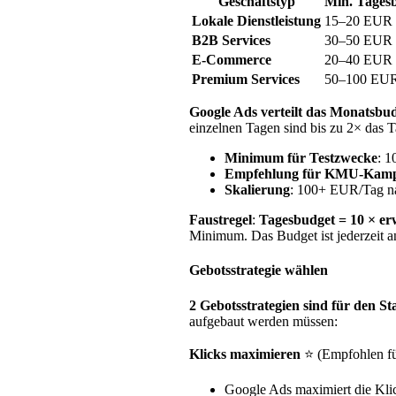
Geschäftstyp
Min. Tages
Lokale Dienstleistung
15–20 EUR
B2B Services
30–50 EUR
E-Commerce
20–40 EUR
Premium Services
50–100 EU
Google Ads verteilt das Monatsbu
einzelnen Tagen sind bis zu 2× das 
Minimum für Testzwecke
: 1
Empfehlung für KMU-Kam
Skalierung
: 100+ EUR/Tag n
Faustregel
:
Tagesbudget = 10 × e
Minimum. Das Budget ist jederzeit an
Gebotsstrategie wählen
2 Gebotsstrategien sind für den St
aufgebaut werden müssen:
Klicks maximieren
⭐ (Empfohlen für
Google Ads maximiert die Kli