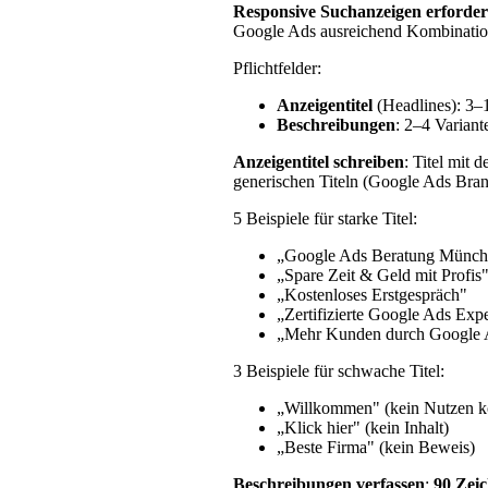
Responsive Suchanzeigen erforder
Google Ads ausreichend Kombinationen
Pflichtfelder:
Anzeigentitel
(Headlines): 3–
Beschreibungen
: 2–4 Variant
Anzeigentitel schreiben
: Titel mit
generischen Titeln (Google Ads Bra
5 Beispiele für starke Titel:
„Google Ads Beratung Münch
„Spare Zeit & Geld mit Profis
„Kostenloses Erstgespräch"
„Zertifizierte Google Ads Exp
„Mehr Kunden durch Google 
3 Beispiele für schwache Titel:
„Willkommen" (kein Nutzen k
„Klick hier" (kein Inhalt)
„Beste Firma" (kein Beweis)
Beschreibungen verfassen
:
90 Zeic