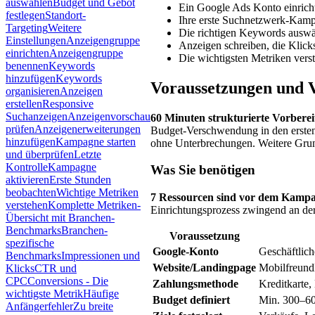
auswählen
Budget und Gebot
Ein Google Ads Konto einrich
festlegen
Standort-
Ihre erste Suchnetzwerk-Kamp
Targeting
Weitere
Die richtigen Keywords ausw
Einstellungen
Anzeigengruppe
Anzeigen schreiben, die Klick
einrichten
Anzeigengruppe
Die wichtigsten Metriken vers
benennen
Keywords
hinzufügen
Keywords
Voraussetzungen und 
organisieren
Anzeigen
erstellen
Responsive
Suchanzeigen
Anzeigenvorschau
60 Minuten strukturierte Vorbere
prüfen
Anzeigenerweiterungen
Budget-Verschwendung in den ersten 
hinzufügen
Kampagne starten
ohne Unterbrechungen. Weitere Grun
und überprüfen
Letzte
Kontrolle
Kampagne
Was Sie benötigen
aktivieren
Erste Stunden
beobachten
Wichtige Metriken
7 Ressourcen sind vor dem Kampag
verstehen
Komplette Metriken-
Einrichtungsprozess zwingend an der 
Übersicht mit Branchen-
Benchmarks
Branchen-
Voraussetzung
spezifische
Google-Konto
Geschäftlich
Benchmarks
Impressionen und
Website/Landingpage
Mobilfreund
Klicks
CTR und
CPC
Conversions - Die
Zahlungsmethode
Kreditkarte,
wichtigste Metrik
Häufige
Budget definiert
Min. 300–6
Anfängerfehler
Zu breite