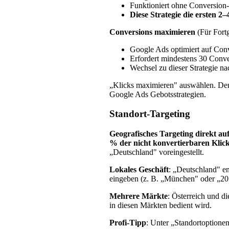
Funktioniert ohne Conversion
Diese Strategie die ersten 2
Conversions maximieren
(Für Fortg
Google Ads optimiert auf Conv
Erfordert mindestens 30 Conve
Wechsel zu dieser Strategie n
„Klicks maximieren" auswählen. Den
Google Ads Gebotsstrategien.
Standort-Targeting
Geografisches Targeting direkt auf 
% der nicht konvertierbaren Klic
„Deutschland" voreingestellt.
Lokales Geschäft
: „Deutschland" e
eingeben (z. B. „München" oder „2
Mehrere Märkte
: Österreich und d
in diesen Märkten bedient wird.
Profi-Tipp
: Unter „Standortoptione