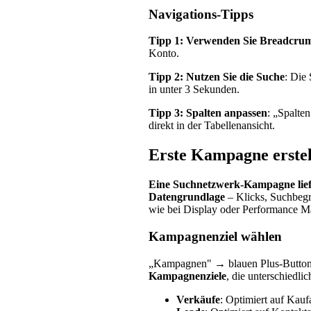
Navigations-Tipps
Tipp 1: Verwenden Sie Breadcru
Konto.
Tipp 2: Nutzen Sie die Suche
: Die
in unter 3 Sekunden.
Tipp 3: Spalten anpassen
: „Spalte
direkt in der Tabellenansicht.
Erste Kampagne erstel
Eine Suchnetzwerk-Kampagne liefer
Datengrundlage
– Klicks, Suchbegr
wie bei Display oder Performance M
Kampagnenziel wählen
„Kampagnen" → blauen Plus-Butto
Kampagnenziele
, die unterschiedli
Verkäufe
: Optimiert auf Kau