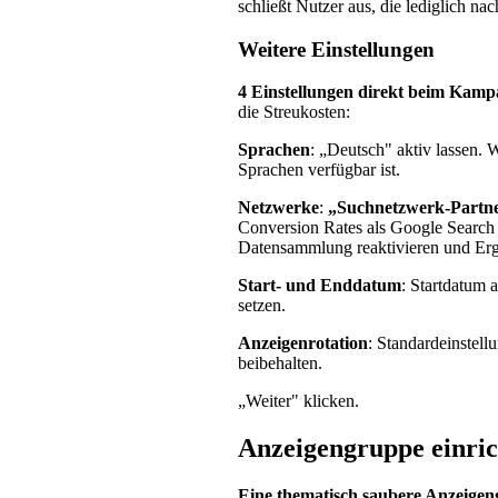
schließt Nutzer aus, die lediglich n
Weitere Einstellungen
4 Einstellungen direkt beim Kamp
die Streukosten:
Sprachen
: „Deutsch" aktiv lassen.
Sprachen verfügbar ist.
Netzwerke
:
„Suchnetzwerk-Partne
Conversion Rates als Google Sear
Datensammlung reaktivieren und Erg
Start- und Enddatum
: Startdatum 
setzen.
Anzeigenrotation
: Standardeinstel
beibehalten.
„Weiter" klicken.
Anzeigengruppe einri
Eine thematisch saubere Anzeigeng