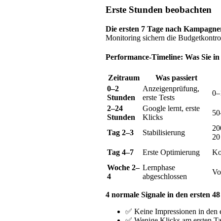
Erste Stunden beobachten
Die ersten 7 Tage nach Kampagnens
Monitoring sichern die Budgetkontrol
Performance-Timeline: Was Sie in
Zeitraum
Was passiert
0–2
Anzeigenprüfung,
0–
Stunden
erste Tests
2–24
Google lernt, erste
50
Stunden
Klicks
20
Tag 2–3
Stabilisierung
20
Tag 4–7
Erste Optimierung
Ko
Woche 2–
Lernphase
Vo
4
abgeschlossen
4 normale Signale in den ersten 4
✅ Keine Impressionen in den 
✅ Wenige Klicks am ersten Ta