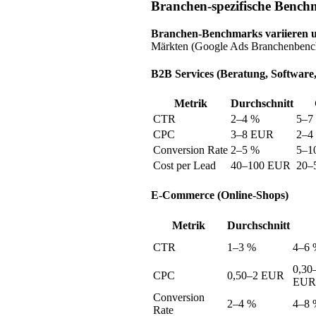
Branchen-spezifische Bench
Branchen-Benchmarks variieren 
Märkten (Google Ads Branchenbenc
B2B Services (Beratung, Software
Metrik
Durchschnitt
CTR
2–4 %
5–7
CPC
3–8 EUR
2–4
Conversion Rate
2–5 %
5–1
Cost per Lead
40–100 EUR
20–
E-Commerce (Online-Shops)
Metrik
Durchschnitt
CTR
1–3 %
4–6 
0,30
CPC
0,50–2 EUR
EUR
Conversion
2–4 %
4–8 
Rate