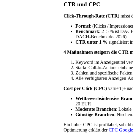
CTR und CPC
Click-Through-Rate (CTR)
misst d
Formel
: (Klicks / Impression
Benchmark
: 2–5 % ist DACH-
DACH-Benchmarks 2026)
CTR unter 1 %
signalisiert 
4 Maßnahmen steigern die CTR m
Keyword im Anzeigentitel ve
Starke Call-to-Actions einbaue
Zahlen und spezifische Fakte
Alle verfügbaren Anzeigen-As
Cost per Click (CPC)
variiert je n
Wettbewerbsintensive Bran
20 EUR
Moderate Branchen
: Lokale
Günstige Branchen
: Nische
Ein hoher CPC ist profitabel, sobald
Optimierung erklärt der
CPC Google