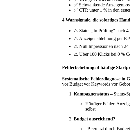
✅ Schwankende Anzeigenpositi
✅ CTR unter 1 % in den ersten
4 Warnsignale, die sofortiges Hand
⚠️ Status „In Prüfung" nach 4 
⚠️ Anzeigenablehnung per E-M
⚠️ Null Impressionen nach 24
⚠️ Über 100 Klicks bei 0 % C
Fehlerbehebung: 4 häufige Startp
Systematische Fehlerdiagnose in Go
vor Budget vor Keywords vor Gebot
Kampagnenstatus
– Status-Sp
Häufiger Fehler: Anzeig
selbst
Budget ausreichend?
„Begrenzt durch Budge