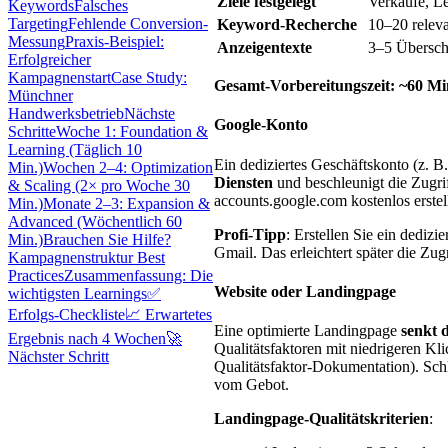
Ziele festgelegt
Verkäufe, L
Keywords
Falsches
Targeting
Fehlende Conversion-
Keyword-Recherche
10–20 releva
Messung
Praxis-Beispiel:
Anzeigentexte
3–5 Übersch
Erfolgreicher
Kampagnenstart
Case Study:
Gesamt-Vorbereitungszeit: ~60 M
Münchner
Handwerksbetrieb
Nächste
Google-Konto
Schritte
Woche 1: Foundation &
Learning (Täglich 10
Ein dediziertes Geschäftskonto (z. B
Min.)
Wochen 2–4: Optimization
Diensten
und beschleunigt die Zugri
& Scaling (2× pro Woche 30
accounts.google.com kostenlos erstel
Min.)
Monate 2–3: Expansion &
Advanced (Wöchentlich 60
Profi-Tipp
: Erstellen Sie ein dedizi
Min.)
Brauchen Sie Hilfe?
Gmail. Das erleichtert später die Zug
Kampagnenstruktur Best
Practices
Zusammenfassung: Die
Website oder Landingpage
wichtigsten Learnings
✅
Erfolgs-Checkliste
📈 Erwartetes
Eine optimierte Landingpage
senkt 
Ergebnis nach 4 Wochen
🚀
Qualitätsfaktoren mit niedrigeren K
Nächster Schritt
Qualitätsfaktor-Dokumentation). Sch
vom Gebot.
Landingpage-Qualitätskriterien
: