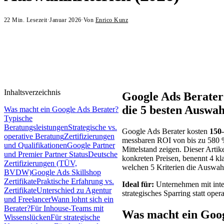
22
Min. Lesezeit
·
Januar 2026
·
Von
Enrico Kunz
Inhaltsverzeichnis
Google Ads Berater
die 5 besten Auswah
Was macht ein Google Ads Berater?
Typische
Beratungsleistungen
Strategische vs.
Google Ads Berater kosten
150
operative Beratung
Zertifizierungen
messbaren ROI von bis zu 580 %
und Qualifikationen
Google Partner
Mittelstand zeigen. Dieser Artik
und Premier Partner Status
Deutsche
konkreten Preisen, benennt 4 kla
Zertifizierungen (TÜV,
welchen 5 Kriterien die Auswahl
BVDW)
Google Ads Skillshop
Zertifikate
Praktische Erfahrung vs.
Ideal für:
Unternehmen mit int
Zertifikate
Unterschied zu Agentur
strategisches Sparring statt ope
und Freelancer
Wann lohnt sich ein
Berater?
Für Inhouse-Teams mit
Was macht ein Goog
Wissenslücken
Für strategische