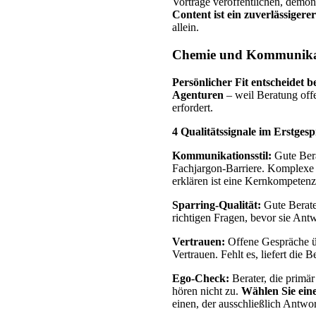
Vorträge veröffentlichen, demo
Content ist ein zuverlässiger
allein.
Chemie und Kommunika
Persönlicher Fit entscheidet be
Agenturen
– weil Beratung off
erfordert.
4 Qualitätssignale im Erstges
Kommunikationsstil:
Gute Bera
Fachjargon-Barriere. Komplexe
erklären ist eine Kernkompetenz
Sparring-Qualität:
Gute Berater 
richtigen Fragen, bevor sie Ant
Vertrauen:
Offene Gespräche üb
Vertrauen. Fehlt es, liefert die 
Ego-Check:
Berater, die primär 
hören nicht zu.
Wählen Sie eine
einen, der ausschließlich Antwort