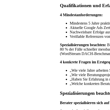
Qualifikationen und Er
4 Mindestanforderungen:
Mindestens 5 Jahre prakt
Aktuelle Google Ads Zerti
Nachweisbare Erfolge aus
Verifiable Referenzen vo
Spezialisierungen beachten:
Be
80 % der Fälle schneller messba
(WordStream DACH-Benchmark
4 konkrete Fragen im Erstges
„Wie viele Jahre arbeiten
„Wie viele Beratungsproj
„Haben Sie Erfahrung in
„Welche konkreten Beratu
Spezialisierungen beacht
Berater spezialisieren sich au