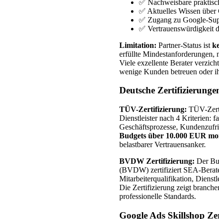
✅ Nachweisbare praktisch
✅ Aktuelles Wissen über
✅ Zugang zu Google-Sup
✅ Vertrauenswürdigkeit 
Limitation:
Partner-Status ist
ke
erfüllte Mindestanforderungen, 
Viele exzellente Berater verzich
wenige Kunden betreuen oder ih
Deutsche Zertifizierun
TÜV-Zertifizierung:
TÜV-Zerti
Dienstleister nach 4 Kriterien: f
Geschäftsprozesse, Kundenzufr
Budgets über 10.000 EUR mon
belastbarer Vertrauensanker.
BVDW Zertifizierung:
Der Bun
(BVDW) zertifiziert SEA-Berate
Mitarbeiterqualifikation, Dienst
Die Zertifizierung zeigt branch
professionelle Standards.
Google Ads Skillshop Zer