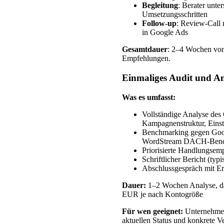
Begleitung
: Berater unter
Umsetzungsschritten
Follow-up
: Review-Call 
in Google Ads
Gesamtdauer
: 2–4 Wochen vom
Empfehlungen.
Einmaliges Audit und An
Was es umfasst:
Vollständige Analyse des
Kampagnenstruktur, Eins
Benchmarking gegen Goo
WordStream DACH-Benc
Priorisierte Handlungsem
Schriftlicher Bericht (typ
Abschlussgespräch mit Erl
Dauer:
1–2 Wochen Analyse, d
EUR je nach Kontogröße
Für wen geeignet:
Unternehmen
aktuellen Status und konkrete V