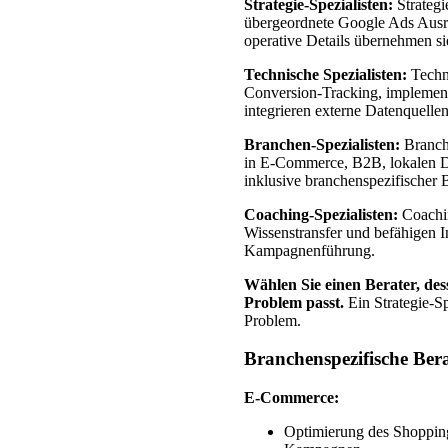
Strategie-Spezialisten:
Strategi
übergeordnete Google Ads Ausr
operative Details übernehmen sie
Technische Spezialisten:
Techni
Conversion-Tracking, implement
integrieren externe Datenquelle
Branchen-Spezialisten:
Branche
in E-Commerce, B2B, lokalen Di
inklusive branchenspezifischer
Coaching-Spezialisten:
Coachin
Wissenstransfer und befähigen 
Kampagnenführung.
Wählen Sie einen Berater, des
Problem passt.
Ein Strategie-Sp
Problem.
Branchenspezifische Ber
E-Commerce:
Optimierung des Shoppin