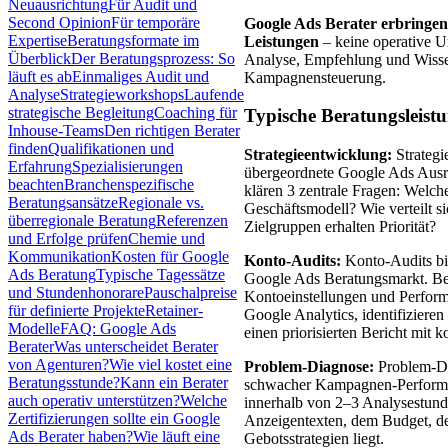
Neuausrichtung
Für Audit und
Second Opinion
Für temporäre
Google Ads Berater erbringen
Expertise
Beratungsformate im
Leistungen
– keine operative U
Überblick
Der Beratungsprozess: So
Analyse, Empfehlung und Wissens
läuft es ab
Einmaliges Audit und
Kampagnensteuerung.
Analyse
Strategieworkshops
Laufende
strategische Begleitung
Coaching für
Typische Beratungsleist
Inhouse-Teams
Den richtigen Berater
finden
Qualifikationen und
Strategieentwicklung:
Strategi
Erfahrung
Spezialisierungen
übergeordnete Google Ads Ausr
beachten
Branchenspezifische
klären 3 zentrale Fragen: Wel
Beratungsansätze
Regionale vs.
Geschäftsmodell? Wie verteilt s
überregionale Beratung
Referenzen
Zielgruppen erhalten Priorität?
und Erfolge prüfen
Chemie und
Kommunikation
Kosten für Google
Konto-Audits:
Konto-Audits bil
Ads Beratung
Typische Tagessätze
Google Ads Beratungsmarkt. Ber
und Stundenhonorare
Pauschalpreise
Kontoeinstellungen und Perfor
für definierte Projekte
Retainer-
Google Analytics, identifizieren
Modelle
FAQ: Google Ads
einen priorisierten Bericht mit
Berater
Was unterscheidet Berater
von Agenturen?
Wie viel kostet eine
Problem-Diagnose:
Problem-Dia
Beratungsstunde?
Kann ein Berater
schwacher Kampagnen-Performan
auch operativ unterstützen?
Welche
innerhalb von 2–3 Analysestund
Zertifizierungen sollte ein Google
Anzeigentexten, dem Budget, d
Ads Berater haben?
Wie läuft eine
Gebotsstrategien liegt.