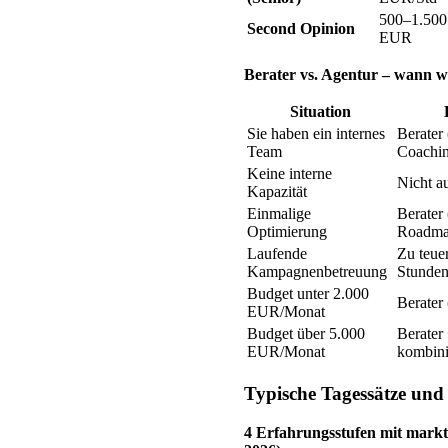
500–1.500
Second Opinion
EUR
Berater vs. Agentur – wann 
Situation
Sie haben ein internes
Berater 
Team
Coachi
Keine interne
Nicht a
Kapazität
Einmalige
Berater
Optimierung
Roadma
Laufende
Zu teue
Kampagnenbetreuung
Stunden
Budget unter 2.000
Berater 
EUR/Monat
Budget über 5.000
Berater
EUR/Monat
kombini
Typische Tagessätze un
4 Erfahrungsstufen mit mark