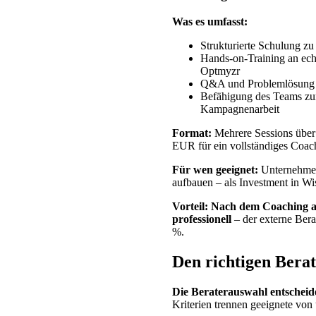
Was es umfasst:
Strukturierte Schulung z
Hands-on-Training an ec
Optmyzr
Q&A und Problemlösung i
Befähigung des Teams zur
Kampagnenarbeit
Format:
Mehrere Sessions übe
EUR für ein vollständiges Coa
Für wen geeignet:
Unternehmen
aufbauen – als Investment in Wi
Vorteil:
Nach dem Coaching ar
professionell
– der externe Bera
%.
Den richtigen Berat
Die Beraterauswahl entscheid
Kriterien trennen geeignete von