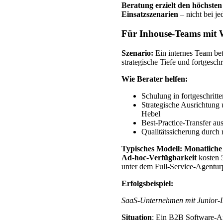
Beratung erzielt den höchsten
Einsatzszenarien
– nicht bei j
Für Inhouse-Teams mit 
Szenario:
Ein internes Team bet
strategische Tiefe und fortgesch
Wie Berater helfen:
Schulung in fortgeschrit
Strategische Ausrichtung 
Hebel
Best-Practice-Transfer a
Qualitätssicherung durch
Typisches Modell:
Monatliche
Ad-hoc-Verfügbarkeit
kosten 
unter dem Full-Service-Agenturp
Erfolgsbeispiel:
SaaS-Unternehmen mit Junior-
Situation
: Ein B2B Software-Anb