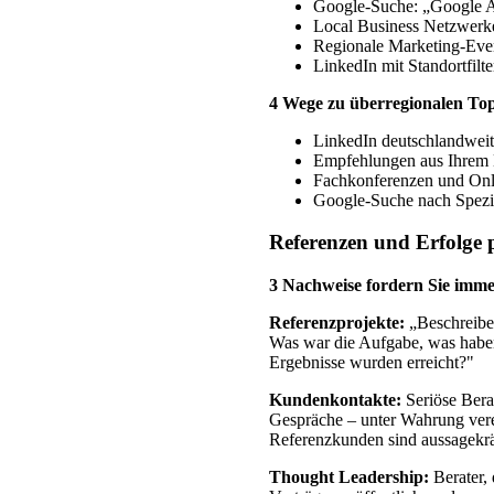
Google-Suche: „Google Ad
Local Business Netzwerk
Regionale Marketing-Eve
LinkedIn mit Standortfilte
4 Wege zu überregionalen To
LinkedIn deutschlandweit
Empfehlungen aus Ihrem
Fachkonferenzen und Onl
Google-Suche nach Spezia
Referenzen und Erfolge 
3 Nachweise fordern Sie imme
Referenzprojekte:
„Beschreiben
Was war die Aufgabe, was haben
Ergebnisse wurden erreicht?"
Kundenkontakte:
Seriöse Bera
Gespräche – unter Wahrung ver
Referenzkunden sind aussagekräft
Thought Leadership:
Berater, 