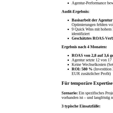
Agentur-Performance bewe
Audit-Ergebnis:
Basisarbeit der Agentur 
Optimierungen fehlten vol
9 Quick Wins mit hohem
identifiziert
Geschätztes ROAS-Verb
Ergebnis nach 4 Monaten:
ROAS von 2,8 auf 3,6 ge
Agentur setzte 12 von 1
Keine Wechselkosten (Set
ROI: 580 %
(Investition
EUR zusätzlicher Profit)
Für temporäre Expertise
Szenario:
Ein spezifisches Projek
vorhanden ist – und langfristig 
3 typische Einsatzfälle: