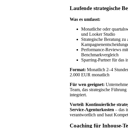
Laufende strategische Be
Was es umfasst:
Monatliche oder quartals
und Looker Studio
Strategische Beratung zu
Kampagnenentscheidung
Performance-Reviews mit 
Benchmarkvergleich
Sparring-Partner für das 
Format:
Monatlich 2–4 Stunden
2.000 EUR monatlich
Für wen geeignet:
Unternehmen 
Team, das strategische Führung 
integriert.
Vorteil:
Kontinuierliche strat
Service-Agenturkosten
– das i
verantwortlich und baut Kompet
Coaching für Inhouse-T