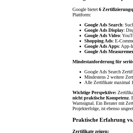
Google bietet
6 Zertifizierung
Plattform:
Google Ads Search
: Suc
Google Ads Display
: Di
Google Ads Video
: You
Shopping Ads
: E-Comm
Google Ads Apps
: App-I
Google Ads Measureme
Mindestanforderung für seriö
Google Ads Search Zertifi
Mindestens 2 weitere Zert
Alle Zertifikate maximal 
Wichtige Perspektive:
Zertifik
nicht praktische Kompetenz
. 
Warnsignal. Ein Berater mit Zer
Projekterfolge, ist ebenso ungee
Praktische Erfahrung vs.
Zertifikate zeigen: