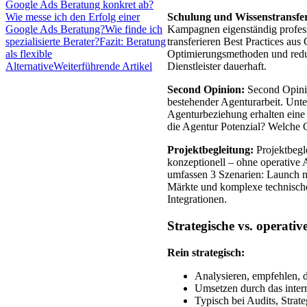
Google Ads Beratung konkret ab?
Wie messe ich den Erfolg einer
Schulung und Wissenstransfe
Google Ads Beratung?
Wie finde ich
Kampagnen eigenständig profess
spezialisierte Berater?
Fazit: Beratung
transferieren Best Practices au
als flexible
Optimierungsmethoden und redu
Alternative
Weiterführende Artikel
Dienstleister dauerhaft.
Second Opinion:
Second Opinio
bestehender Agenturarbeit. Unt
Agenturbeziehung erhalten eine
die Agentur Potenzial? Welche 
Projektbegleitung:
Projektbegle
konzeptionell – ohne operative 
umfassen 3 Szenarien: Launch n
Märkte und komplexe technisch
Integrationen.
Strategische vs. operati
Rein strategisch:
Analysieren, empfehlen, 
Umsetzen durch das inte
Typisch bei Audits, Stra