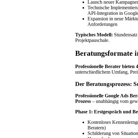
Launch neuer Kampagnen
Technische Implementier
API-Integration in Google
Expansion in neue Märkte
Anforderungen
Typisches Modell:
Stundensat
Projektpauschale.
Beratungsformate 
Professionelle Berater bieten
unterschiedlichem Umfang, Prei
Der Beratungsprozess: So
Professionelle Google Ads Ber
Prozess
– unabhängig vom gewä
Phase 1: Erstgespräch und Be
Kostenloses Kennenlernge
Beratern)
Schilderung von Situation