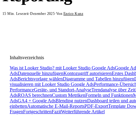
15
Min. Lesezeit
·
Dezember 2025
·
Von
Enrico Kunz
Inhaltsverzeichnis
Was ist Looker Studio? mit Looker Studio Google Ads
Google Ads
Ads
Datenquelle hinzufügen
Kontozugriff autorisieren
Erstes Dashb
Ads
Berichtsvorlage wählen
Diagramme und Tabellen hinzufügen
visualisieren mit Looker Studio Google Ads
Performance-Übersich
Performance
Geräte- und Standort-Analyse
Trendanalyse über Zeit
Ads
ROAS berechnen
Custom Metriken
Formeln und Funktionen
M
Ads
GA4 + Google Ads
Blending nutzen
Dashboard teilen und aut
einbetten
Automatische E-Mail-Reports
PDF-Export
Template Dow
Fragen
Fortgeschritten
Fazit
Weiterführende Artikel