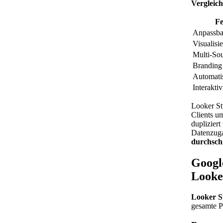
Vergleich
Fe
Anpassba
Visualisi
Multi-So
Branding
Automati
Interaktiv
Looker St
Clients 
duplizier
Datenzuga
durchsch
Googl
Looke
Looker St
gesamte P