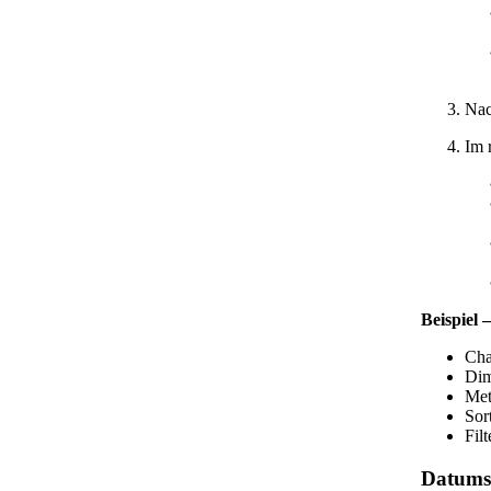
Nac
Im 
Beispiel
Cha
Dim
Met
Sor
Fil
Datumsf