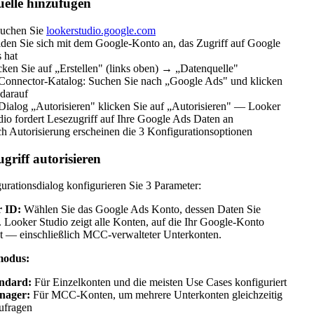
elle hinzufügen
uchen Sie
lookerstudio.google.com
den Sie sich mit dem Google-Konto an, das Zugriff auf Google
 hat
cken Sie auf „Erstellen" (links oben) → „Datenquelle"
Connector-Katalog: Suchen Sie nach „Google Ads" und klicken
 darauf
Dialog „Autorisieren" klicken Sie auf „Autorisieren" — Looker
dio fordert Lesezugriff auf Ihre Google Ads Daten an
h Autorisierung erscheinen die 3 Konfigurationsoptionen
griff autorisieren
urationsdialog konfigurieren Sie 3 Parameter:
 ID:
Wählen Sie das Google Ads Konto, dessen Daten Sie
. Looker Studio zeigt alle Konten, auf die Ihr Google-Konto
at — einschließlich MCC-verwalteter Unterkonten.
modus:
ndard:
Für Einzelkonten und die meisten Use Cases konfiguriert
nager:
Für MCC-Konten, um mehrere Unterkonten gleichzeitig
ufragen