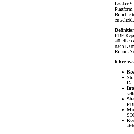
Looker St
Plattform,
Berichte t
entscheid
Definitio
PDF-Repor
stündlich 
nach Kamp
Report-An
6 Kernvor
Kos
Stü
Dat
Int
sel
Sha
PDF
Mul
SQL
Kei
sich