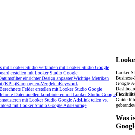
Looke
 mit Looker Studio verbinden mit Looker Studio Google
Looker St
oard erstellen mit Looker Studio Google
Business-I
Datumsfilter einrichten
Design anpassen
Wichtige Metriken
Google Ads
t (KPIs)
Kampagnen-Vergleich
Keyword-
Dashboard
Berechnete Felder erstellen mit Looker Studio Google
Flexibilit
ehrere Datenquellen kombinieren mit Looker Studio Google
Guide füh
omatisieren mit Looker Studio Google Ads
Link teilen vs.
gebrandet
nload mit Looker Studio Google Ads
Häufige
Was i
Googl