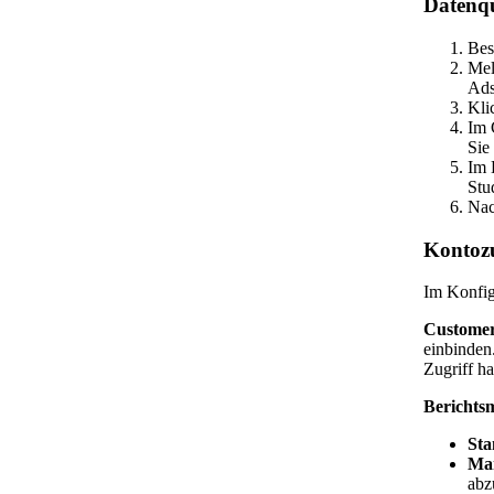
Datenqu
Bes
Mel
Ads
Kli
Im 
Sie
Im 
Stu
Nac
Kontozu
Im Konfig
Customer
einbinden
Zugriff h
Berichts
Sta
Ma
abz