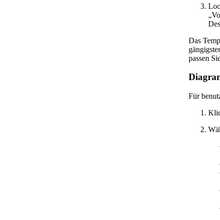
Loo
„Vo
Des
Das Templ
gängigste
passen Sie
Diagra
Für benutz
Kli
Wäh