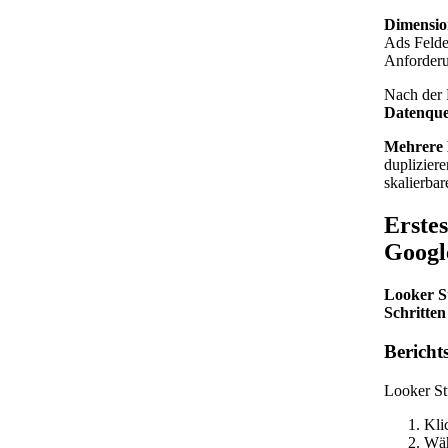
Dimensio
Ads Felde
Anforderu
Nach der 
Datenquel
Mehrere
duplizier
skalierba
Erste
Googl
Looker St
Schritten
Bericht
Looker Stu
Kli
Wäh