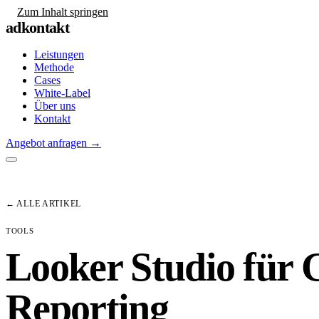
Zum Inhalt springen
adkontakt
Leistungen
Methode
Cases
White-Label
Über uns
Kontakt
Angebot anfragen
→
← ALLE ARTIKEL
TOOLS
Looker Studio für 
Reporting