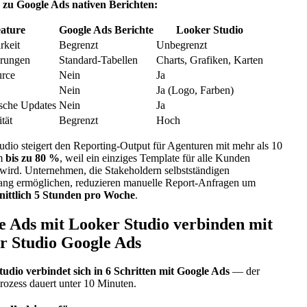
 zu Google Ads nativen Berichten:
ature
Google Ads Berichte
Looker Studio
rkeit
Begrenzt
Unbegrenzt
erungen
Standard-Tabellen
Charts, Grafiken, Karten
urce
Nein
Ja
Nein
Ja (Logo, Farben)
sche Updates
Nein
Ja
ität
Begrenzt
Hoch
udio steigert den Reporting-Output für Agenturen mit mehr als 10
um
bis zu 80 %
, weil ein einziges Template für alle Kunden
t wird. Unternehmen, die Stakeholdern selbstständigen
ng ermöglichen, reduzieren manuelle Report-Anfragen um
nittlich 5 Stunden pro Woche
.
e Ads mit Looker Studio verbinden mit
r Studio Google Ads
udio verbindet sich in 6 Schritten mit Google Ads
— der
rozess dauert unter 10 Minuten.