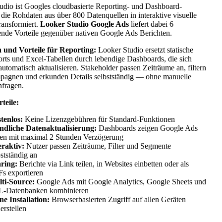
udio ist Googles cloudbasierte Reporting- und Dashboard-
 die Rohdaten aus über 800 Datenquellen in interaktive visuelle
ransformiert.
Looker Studio Google Ads
liefert dabei 6
ende Vorteile gegenüber nativen Google Ads Berichten.
n und Vorteile für Reporting:
Looker Studio ersetzt statische
ts und Excel-Tabellen durch lebendige Dashboards, die sich
automatisch aktualisieren. Stakeholder passen Zeiträume an, filtern
agnen und erkunden Details selbstständig — ohne manuelle
fragen.
teile:
tenlos:
Keine Lizenzgebühren für Standard-Funktionen
ndliche Datenaktualisierung:
Dashboards zeigen Google Ads
en mit maximal 2 Stunden Verzögerung
eraktiv:
Nutzer passen Zeiträume, Filter und Segmente
bstständig an
ring:
Berichte via Link teilen, in Websites einbetten oder als
s exportieren
ti-Source:
Google Ads mit Google Analytics, Google Sheets und
-Datenbanken kombinieren
ne Installation:
Browserbasierten Zugriff auf allen Geräten
erstellen