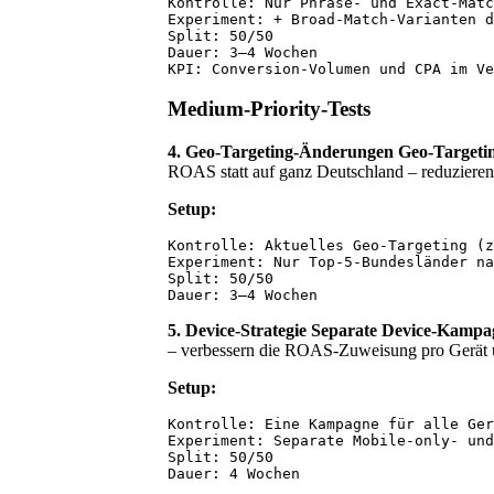
Kontrolle: Nur Phrase- und Exact-Matc
Experiment: + Broad-Match-Varianten d
Split: 50/50

Dauer: 3–4 Wochen

Medium-Priority-Tests
4. Geo-Targeting-Änderungen
Geo-Targeti
ROAS statt auf ganz Deutschland – reduzieren 
Setup:
Kontrolle: Aktuelles Geo-Targeting (z
Experiment: Nur Top-5-Bundesländer na
Split: 50/50

5. Device-Strategie
Separate Device-Kampa
– verbessern die ROAS-Zuweisung pro Gerä
Setup:
Kontrolle: Eine Kampagne für alle Ger
Experiment: Separate Mobile-only- und
Split: 50/50
