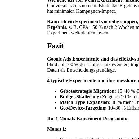
Conversions zu sammeln. Bleibt das Ergebnis i
hat minimalen Kampagnen-Impact.
Kann ich ein Experiment vorzeitig stoppen, 
Ergebnis
, z. B. CPA +50 % nach 2 Wochen mit 
Experiment weiterlaufen lassen.
Fazit
Google Ads Experimente sind das effektivs
blind auf 100 % des Traffics anzuwenden, trägt 
Daten als Entscheidungsgrundlage.
4 typische Experimente und ihre messbaren
Gebotsstrategie-Migration:
15–40 % CP
Budget-Skalierung:
Zeigt, ob 50 % me
Match Type-Expansion:
38 % mehr Traf
Geo/Device-Targeting:
10–30 % Effizie
Ihr 4-Monats-Experiment-Programm:
Monat 1: