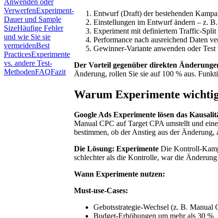
Anwenden oder
Verwerfen
Experiment-
Entwurf (Draft) der bestehenden Kampag
Dauer und Sample
Einstellungen im Entwurf ändern – z. B
Size
Häufige Fehler
Experiment mit definiertem Traffic-Split 
und wie Sie sie
Performance nach ausreichend Daten ve
vermeiden
Best
Gewinner-Variante anwenden oder Test
Practices
Experimente
vs. andere Test-
Der Vorteil gegenüber direkten Änderunge
Methoden
FAQ
Fazit
Änderung, rollen Sie sie auf 100 % aus. Funkti
Warum Experimente wichtig
Google Ads Experimente lösen das Kausali
Manual CPC auf Target CPA umstellt und eine
bestimmen, ob der Anstieg aus der Änderung, a
Die Lösung: Experimente
Die Kontroll-Kampa
schlechter als die Kontrolle, war die Änderung 
Wann Experimente nutzen:
Must-use-Cases:
Gebotsstrategie-Wechsel (z. B. Manua
Budget-Erhöhungen um mehr als 30 %