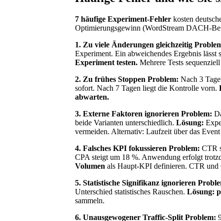
7 häufige Experiment-Fehler
kosten deutsc
Optimierungsgewinn (WordStream DACH-Ben
1. Zu viele Änderungen gleichzeitig
Proble
Experiment. Ein abweichendes Ergebnis lässt s
Experiment testen.
Mehrere Tests sequenziell
2. Zu frühes Stoppen
Problem:
Nach 3 Tagen
sofort. Nach 7 Tagen liegt die Kontrolle vorn.
abwarten.
3. Externe Faktoren ignorieren
Problem:
Da
beide Varianten unterschiedlich.
Lösung:
Exper
vermeiden. Alternativ: Laufzeit über das Event
4. Falsches KPI fokussieren
Problem:
CTR st
CPA steigt um 18 %. Anwendung erfolgt trotz
Volumen
als Haupt-KPI definieren. CTR und 
5. Statistische Signifikanz ignorieren
Probl
Unterschied statistisches Rauschen.
Lösung:
p
sammeln.
6. Unausgewogener Traffic-Split
Problem:
9