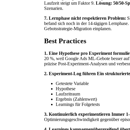
Laufzeit steigt um Faktor 9.
Lösung:
50/50-Sp
Szenarien.
7. Lernphase nicht respektieren
Problem:
Sm
befand sich noch in der 14-tägigen Lernphase.
Gebotsstrategie-Migration einplanen.
Best Practices
1. Eine Hypothese pro Experiment formuli
20 %, weil Google Ads ML-Gebote besser auf 
präzise Post-Experiment-Analysen und verbesse
2. Experiment-Log führen
Ein strukturiert
Getestete Variable
Hypothese
Laufzeitraum
Ergebnis (Zahlenwert)
Learnings für Folgetests
3. Kontinuierlich experimentieren
Immer 1–
Optimierungsgeschwindigkeit gegenüber episo
4. Learnings kampagnenübergreifend über