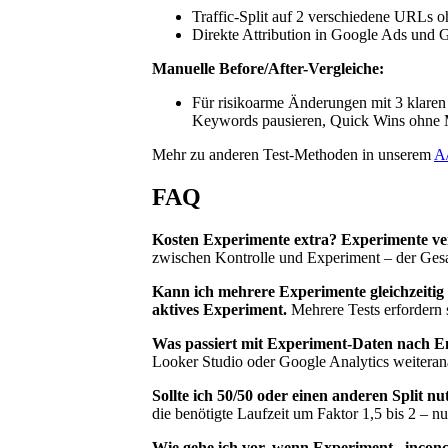
Traffic-Split auf 2 verschiedene URLs o
Direkte Attribution in Google Ads und 
Manuelle Before/After-Vergleiche:
Für risikoarme Änderungen mit 3 klare
Keywords pausieren, Quick Wins ohne
Mehr zu anderen Test-Methoden in unserem
A
FAQ
Kosten Experimente extra?
Experimente ver
zwischen Kontrolle und Experiment – der Gesa
Kann ich mehrere Experimente gleichzeitig
aktives Experiment.
Mehrere Tests erfordern
Was passiert mit Experiment-Daten nach 
Looker Studio oder Google Analytics weiterana
Sollte ich 50/50 oder einen anderen Split nu
die benötigte Laufzeit um Faktor 1,5 bis 2 – nu
Wie gehe ich vor, wenn Experiment „inconcl