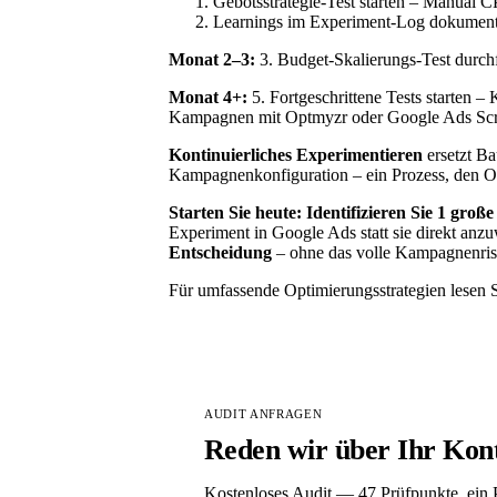
Gebotsstrategie-Test starten – Manual
Learnings im Experiment-Log dokument
Monat 2–3:
3. Budget-Skalierungs-Test durch
Monat 4+:
5. Fortgeschrittene Tests starten –
Kampagnen mit Optmyzr oder Google Ads Scrip
Kontinuierliches Experimentieren
ersetzt Ba
Kampagnenkonfiguration – ein Prozess, den Op
Starten Sie heute:
Identifizieren Sie 1 gro
Experiment in Google Ads statt sie direkt an
Entscheidung
– ohne das volle Kampagnenrisi
Für umfassende Optimierungsstrategien lesen
AUDIT ANFRAGEN
Reden wir über Ihr Kon
Kostenloses Audit — 47 Prüfpunkte, ein P