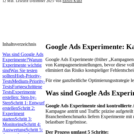
12
Min. Lesezeit
·
Dezember 2025
·
Von
Enrico Kunz
Inhaltsverzeichnis
Google Ads Experimente: Ka
Was sind Google Ads
Google Ads Experimente (früher „Kampagnen-E
Experimente?
Warum
von Kampagneneinstellungen, bevor diese voll
Experimente wichtig
eliminiert das Risiko kostspieliger Fehlentsch
sind
Was Sie testen
sollten
High-Priority-
Für eine ganzheitliche Optimierungsstrategie 
Tests
Medium-Priority-
Tests
Fortgeschrittene
Was sind Google Ads Exper
Tests
Experimente
erstellen: Step-by-
Step
Schritt 1: Entwurf
Google Ads Experimente sind kontrollierte 
erstellen
Schritt 2:
Kampagne antritt und Traffic präzise aufgetei
Experiment
Branchenbenchmarks liefern Experimente mit mi
starten
Schritt 3:
belastbare Ergebnisse.
Monitoring
Schritt 4:
Auswertung
Schritt 5:
Der Prozess umfasst 5 Schritte: