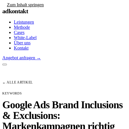
Zum Inhalt springen
adkontakt
Leistungen
Methode
Cases
White-Label
Über uns
Kontakt
Angebot anfragen
→
← ALLE ARTIKEL
KEYWORDS
Google Ads Brand Inclusions
& Exclusions:
Markenkampagnen richtig