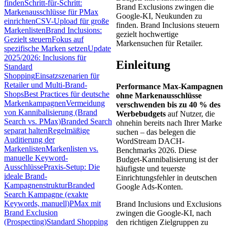
finden
Schritt-für-Schritt:
Brand Exclusions zwingen die
Markenausschlüsse für PMax
Google-KI, Neukunden zu
einrichten
CSV-Upload für große
finden. Brand Inclusions steuern
Markenlisten
Brand Inclusions:
gezielt hochwertige
Gezielt steuern
Fokus auf
Markensuchen für Retailer.
spezifische Marken setzen
Update
2025/2026: Inclusions für
Einleitung
Standard
Shopping
Einsatzszenarien für
Retailer und Multi-Brand-
Performance Max-Kampagnen
Shops
Best Practices für deutsche
ohne Markenausschlüsse
Markenkampagnen
Vermeidung
verschwenden bis zu 40 % des
von Kannibalisierung (Brand
Werbebudgets
auf Nutzer, die
Search vs. PMax)
Branded Search
ohnehin bereits nach Ihrer Marke
separat halten
Regelmäßige
suchen – das belegen die
Auditierung der
WordStream DACH-
Markenlisten
Markenlisten vs.
Benchmarks 2026. Diese
manuelle Keyword-
Budget-Kannibalisierung ist der
Ausschlüsse
Praxis-Setup: Die
häufigste und teuerste
ideale Brand-
Einrichtungsfehler in deutschen
Kampagnenstruktur
Branded
Google Ads-Konten.
Search Kampagne (exakte
Keywords, manuell)
PMax mit
Brand Inclusions und Exclusions
Brand Exclusion
zwingen die Google-KI, nach
(Prospecting)
Standard Shopping
den richtigen Zielgruppen zu