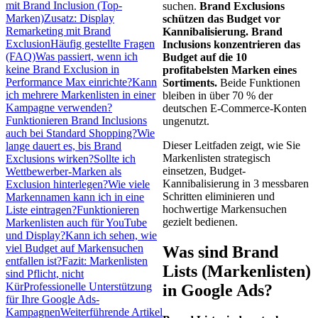
mit Brand Inclusion (Top-
suchen.
Brand Exclusions
Marken)
Zusatz: Display
schützen das Budget vor
Remarketing mit Brand
Kannibalisierung. Brand
Exclusion
Häufig gestellte Fragen
Inclusions konzentrieren das
(FAQ)
Was passiert, wenn ich
Budget auf die 10
keine Brand Exclusion in
profitabelsten Marken eines
Performance Max einrichte?
Kann
Sortiments.
Beide Funktionen
ich mehrere Markenlisten in einer
bleiben in über 70 % der
Kampagne verwenden?
deutschen E-Commerce-Konten
Funktionieren Brand Inclusions
ungenutzt.
auch bei Standard Shopping?
Wie
Dieser Leitfaden zeigt, wie Sie
lange dauert es, bis Brand
Markenlisten strategisch
Exclusions wirken?
Sollte ich
einsetzen, Budget-
Wettbewerber-Marken als
Kannibalisierung in 3 messbaren
Exclusion hinterlegen?
Wie viele
Schritten eliminieren und
Markennamen kann ich in eine
hochwertige Markensuchen
Liste eintragen?
Funktionieren
gezielt bedienen.
Markenlisten auch für YouTube
und Display?
Kann ich sehen, wie
viel Budget auf Markensuchen
Was sind Brand
entfallen ist?
Fazit: Markenlisten
Lists (Markenlisten)
sind Pflicht, nicht
Kür
Professionelle Unterstützung
in Google Ads?
für Ihre Google Ads-
Kampagnen
Weiterführende Artikel