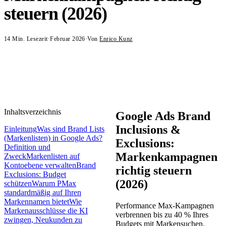
steuern (2026)
14
Min. Lesezeit
·
Februar 2026
·
Von
Enrico Kunz
Inhaltsverzeichnis
Google Ads Brand
Inclusions &
Einleitung
Was sind Brand Lists
(Markenlisten) in Google Ads?
Exclusions:
Definition und
Markenkampagnen
Zweck
Markenlisten auf
Kontoebene verwalten
Brand
richtig steuern
Exclusions: Budget
(2026)
schützen
Warum PMax
standardmäßig auf Ihren
Markennamen bietet
Wie
Performance Max-Kampagnen
Markenausschlüsse die KI
verbrennen bis zu 40 % Ihres
zwingen, Neukunden zu
Budgets mit Markensuchen.