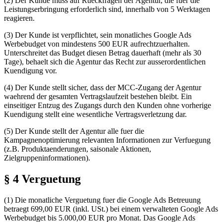
(2) Der Kunde muss auf Rueckfragen der Agentur, die fuer die
Leistungserbringung erforderlich sind, innerhalb von 5 Werktagen
reagieren.
(3) Der Kunde ist verpflichtet, sein monatliches Google Ads
Werbebudget von mindestens 500 EUR aufrechtzuerhalten.
Unterschreitet das Budget diesen Betrag dauerhaft (mehr als 30
Tage), behaelt sich die Agentur das Recht zur ausserordentlichen
Kuendigung vor.
(4) Der Kunde stellt sicher, dass der MCC-Zugang der Agentur
waehrend der gesamten Vertragslaufzeit bestehen bleibt. Ein
einseitiger Entzug des Zugangs durch den Kunden ohne vorherige
Kuendigung stellt eine wesentliche Vertragsverletzung dar.
(5) Der Kunde stellt der Agentur alle fuer die
Kampagnenoptimierung relevanten Informationen zur Verfuegung
(z.B. Produktaenderungen, saisonale Aktionen,
Zielgruppeninformationen).
§ 4 Verguetung
(1) Die monatliche Verguetung fuer die Google Ads Betreuung
betraegt 699,00 EUR (inkl. USt.) bei einem verwalteten Google Ads
Werbebudget bis 5.000,00 EUR pro Monat. Das Google Ads